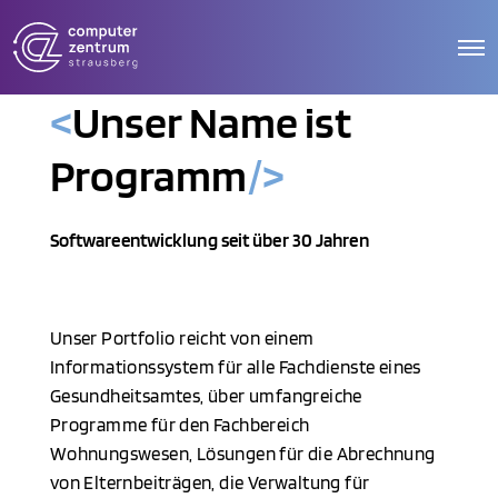
O
p
e
<
Unser Name ist
n
M
e
Programm
/>
n
u
Softwareentwicklung seit über 30 Jahren
Unser Portfolio reicht von einem
Informationssystem für alle Fachdienste eines
Gesundheitsamtes, über umfangreiche
Programme für den Fachbereich
Wohnungswesen, Lösungen für die Abrechnung
von Elternbeiträgen, die Verwaltung für