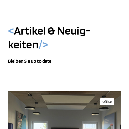
<
Artikel & Neuig­
keiten
/>
Bleiben Sie up to date
U
n
Office
s
e
r