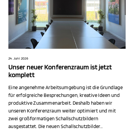
n
e
u
e
r
K
o
n
24. Juni 2026
f
Unser neuer Konferenzraum ist jetzt
e
komplett
r
Eine angenehme Arbeitsumgebung ist die Grundlage
e
für erfolgreiche Besprechungen, kreative Ideen und
n
produktive Zusammenarbeit. Deshalb haben wir
z
unseren Konferenzraum weiter optimiert und mit
r
zwei großformatigen Schallschutzbildern
a
ausgestattet. Die neuen Schallschutzbilder…
u