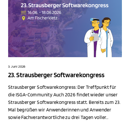
t
r
a
u
s
b
e
r
g
3. Juni 2026
e
23. Strausberger Softwarekongress
r
Strausberger Softwarekongress: Der Treffpunkt für
S
die ISGA-Community Auch 2026 findet wieder unser
o
Strausberger Softwarekongress statt. Bereits zum 23.
f
Mal begrüßen wir Anwenderinnen und Anwender
t
sowie Fachverantwortliche zu drei Tagen voller…
w
a