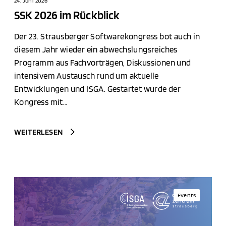
24. Juni 2026
b
SSK 2026 im Rückblick
l
Der 23. Strausberger Softwarekongress bot auch in
i
diesem Jahr wieder ein abwechslungsreiches
c
Programm aus Fachvorträgen, Diskussionen und
k
intensivem Austausch rund um aktuelle
Entwicklungen und ISGA. Gestartet wurde der
Kongress mit…
WEITERLESEN
2
3
Events
.
S