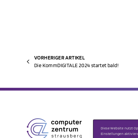
VORHERIGER ARTIKEL
Die KommDIGITALE 2024 startet bald!
Computer Zentrum
Strausberg GmbH
Diese Website nutzt O
Felix-Schulz-Str. 4
Einstellungen aktivier